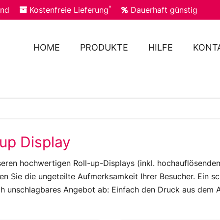
*
and
Kostenfreie Lieferung
Dauerhaft günstig
HOME
PRODUKTE
HILFE
KONT
lup Display
seren hochwertigen Roll-up-Displays (inkl. hochauflösende
en Sie die ungeteilte Aufmerksamkeit Ihrer Besucher. Ein s
ich unschlagbares Angebot ab: Einfach den Druck aus dem 