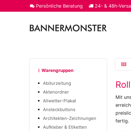
Persönliche Beratung
24- & 48h-Vers
Warengruppen
Rol
Abiturzeitung
Aktenordner
Mit un
Allwetter-Plakat
erreich
Ansteckbuttons
preisl
Architekten-Zeichnungen
fertig.
Aufkleber & Etiketten